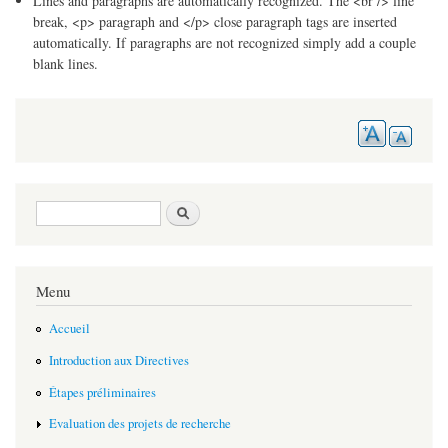
Lines and paragraphs are automatically recognized. The <br /> line
break, <p> paragraph and </p> close paragraph tags are inserted
automatically. If paragraphs are not recognized simply add a couple
blank lines.
Search form
Search
Menu
Accueil
Introduction aux Directives
Étapes préliminaires
Evaluation des projets de recherche