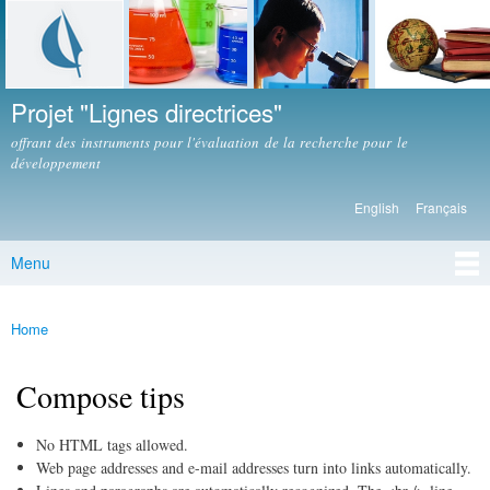
Skip to
main
content
Projet "Lignes directrices"
offrant des instruments pour l'évaluation de la recherche pour le
développement
English
Français
Languages
Menu
Main menu
Home
You are here
Compose tips
No HTML tags allowed.
Web page addresses and e-mail addresses turn into links automatically.