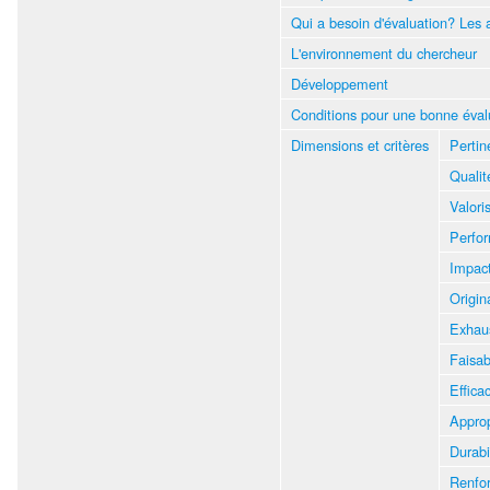
Qui a besoin d'évaluation? Les a
L'environnement du chercheur
Développement
Conditions pour une bonne éval
Dimensions et critères
Pertin
Qualit
Valori
Perfo
Impact
Origin
Exhaus
Faisabi
Efficac
Approp
Durabi
Renfor