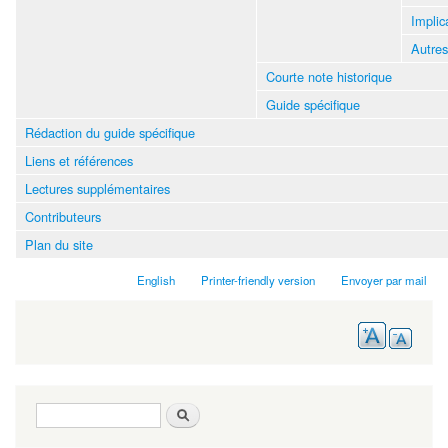
Implic
Autre
Courte note historique
Guide spécifique
Rédaction du guide spécifique
Liens et références
Lectures supplémentaires
Contributeurs
Plan du site
English
Printer-friendly version
Envoyer par mail
Search form
Search