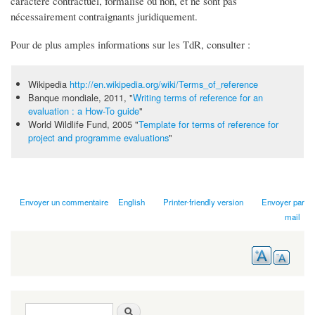
caractère contractuel, formalisé ou non, et ne sont pas
nécessairement contraignants juridiquement.
Pour de plus amples informations sur les TdR, consulter :
Wikipedia
http://en.wikipedia.org/wiki/Terms_of_reference
Banque mondiale, 2011, "
Writing terms of reference for an
evaluation : a How-To guide
"
World Wildlife Fund, 2005 "
Template for terms of reference for
project and programme evaluations
"
Envoyer un commentaire
English
Printer-friendly version
Envoyer par
mail
Search form
Search