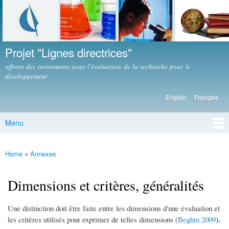
Skip to
main
content
Projet "Lignes directrices"
offrant des instruments pour l'évaluation de la recherche pour le
développement
English
Français
Languages
Menu
Main menu
Home
»
Annexes
You are here
Dimensions et critères, généralités
Une distinction doit être faite entre les dimensions d'une évaluation et
.
les critères utilisés pour exprimer de telles dimensions (
Beghin 2009
)