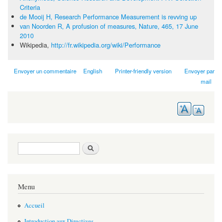
Criteria
de Mooij H, Research Performance Measurement is revving up
van Noorden R, A profusion of measures, Nature, 465, 17 June
2010
Wikipedia,
http://fr.wikipedia.org/wiki/Performance
Envoyer un commentaire
English
Printer-friendly version
Envoyer par
mail
Search form
Search
Menu
Accueil
Introduction aux Directives